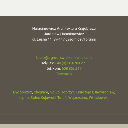
Harasimowicz Architektura Krajobrazu
Jarosław Harasimowicz
ul. Leśna 11, 87-147 Łysomice /Torunia
biuro@ogrod-swiatkamienia.com
Tel/Fax:
+48 (0) 56 6783 271
tel. kom.
608 862 217
Facebook
Bydgoszcz
,
Chojnice
,
Golub Dobrzyń
,
Grudziądz
,
Inowrocław
,
Lipno
,
Solec Kujawski
,
Toruń
,
Wąbrzeźno
,
Włocławek
.
© 2018 OGRODY - Świat kamienia Architektura krajobrazu Toruń